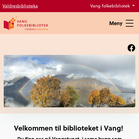
Valdresbiblioteka
Vang folkebibliotek
Meny
Velkommen til biblioteket i Vang!
Du finn oss på Vangstunet, i same bygg som