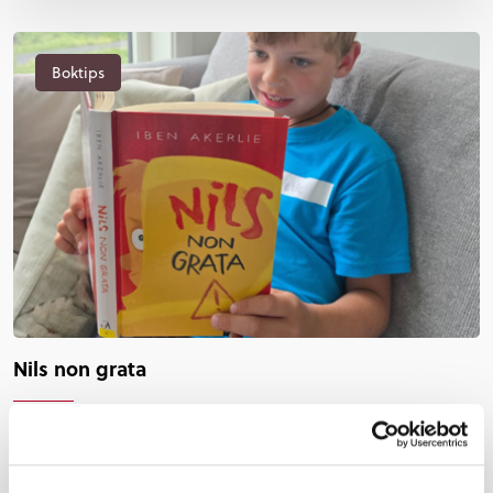
Boktips
Nils non grata
Boka «Nils non grata» (2025) av Iben Akerlie er ein sår,
men herleg absurd og morosam barneroman om kva
som skjer når ein prøver altfor hardt å passe inn.