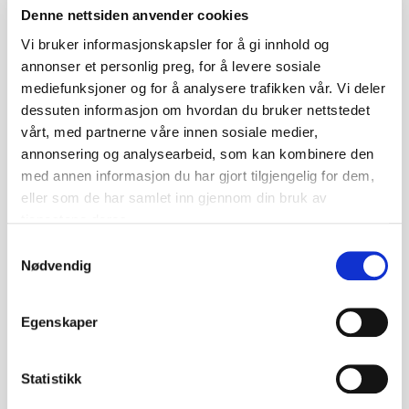
Denne nettsiden anvender cookies
Vi bruker informasjonskapsler for å gi innhold og
annonser et personlig preg, for å levere sosiale
Boktips
mediefunksjoner og for å analysere trafikken vår. Vi deler
dessuten informasjon om hvordan du bruker nettstedet
vårt, med partnerne våre innen sosiale medier,
annonsering og analysearbeid, som kan kombinere den
med annen informasjon du har gjort tilgjengelig for dem,
eller som de har samlet inn gjennom din bruk av
tjenestene deres.
Samtykkevalg
Nødvendig
Hvis jeg var Agnes
Egenskaper
«Hvis jeg var Agnes» av Nikoline Riis Lindahl er en roman
Statistikk
utgitt av Cappelen Damm i 2026. Boka er forfatterens