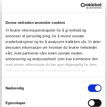
kommer opp mens man leser den.
Jeg syns Sandra Lillebø skriver vakkert, men med en
jordnær tone hele tiden. Dette er ikke boka for deg som
Denne nettsiden anvender cookies
liker klare svar på alt hele tiden, men for deg som kan
nyte at ikke alt er besvart.
Vi bruker informasjonskapsler for å gi innhold og
annonser et personlig preg, for å levere sosiale
mediefunksjoner og for å analysere trafikken vår. Vi deler
dessuten informasjon om hvordan du bruker nettstedet
Fleire boktips
vårt, med partnerne våre innen sosiale medier,
annonsering og analysearbeid, som kan kombinere den
med annen informasjon du har gjort tilgjengelig for dem,
eller som de har samlet inn gjennom din bruk av
tjenestene deres.
Samtykkevalg
Nødvendig
Egenskaper