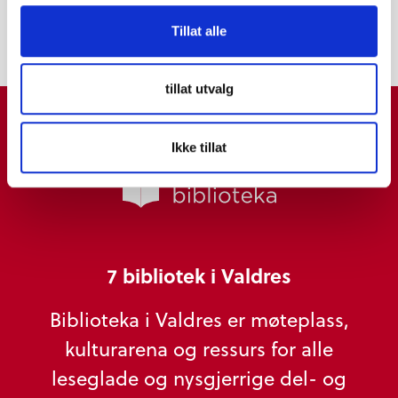
Tillat alle
tillat utvalg
Ikke tillat
7 bibliotek i Valdres
Biblioteka i Valdres er møteplass,
kulturarena og ressurs for alle
leseglade og nysgjerrige del- og