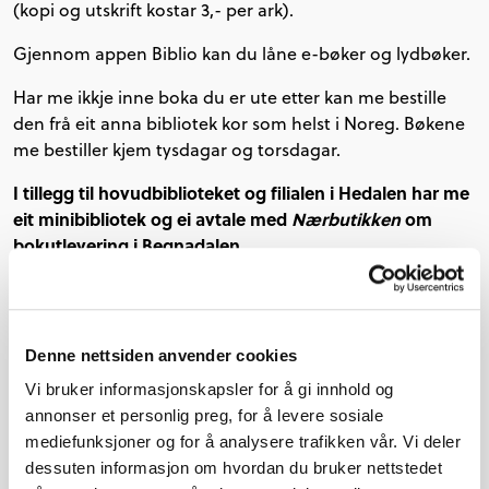
(kopi og utskrift kostar 3,- per ark).
Gjennom appen Biblio kan du låne e-bøker og lydbøker.
Har me ikkje inne boka du er ute etter kan me bestille
den frå eit anna bibliotek kor som helst i Noreg. Bøkene
me bestiller kjem tysdagar og torsdagar.
I tillegg til hovudbiblioteket og filialen i Hedalen har me
eit minibibliotek og
ei avtale med
Nærbutikken
om
bokutlevering i Begnadalen
.
Der kan du hente bøker du har bestilt. Dei kan bestillast
ved å ringe oss eller sende sms (48091628), sende ein
mail (biblioteket@sor-aurdal.kommune.no), eller ved å
Denne nettsiden anvender cookies
reservere bøker i katalogen vår (sor-aurdal.bib.no).
Vi bruker informasjonskapsler for å gi innhold og
Bøkene blir levert torsdager og kan hentast etter kl. 11.00.
annonser et personlig preg, for å levere sosiale
Minibiblioteket består av ei hylle med bøker du enkelt
mediefunksjoner og for å analysere trafikken vår. Vi deler
kan låne med deg heim og levere tilbake i hylla (eller på
dessuten informasjon om hvordan du bruker nettstedet
eit bibliotek) når den er lest.