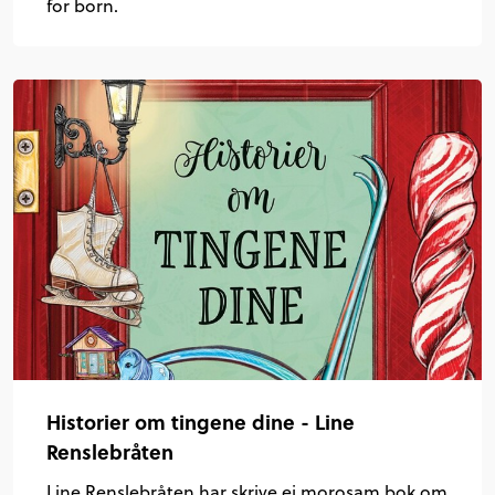
for born.
Historier om tingene dine - Line
Renslebråten
Line Renslebråten har skrive ei morosam bok om