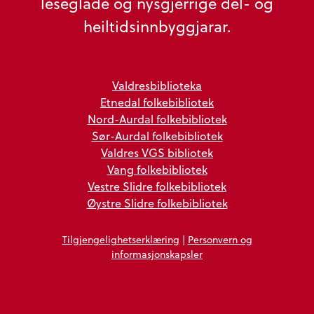
leseglade og nysgjerrige del- og
heiltidsinnbyggjarar.
Valdresbiblioteka
Etnedal folkebibliotek
Nord-Aurdal folkebibliotek
Sør-Aurdal folkebibliotek
Valdres VGS bibliotek
Vang folkebibliotek
Vestre Slidre folkebibliotek
Øystre Slidre folkebibliotek
Tilgjengelighetserklæring
|
Personvern og
informasjonskapsler