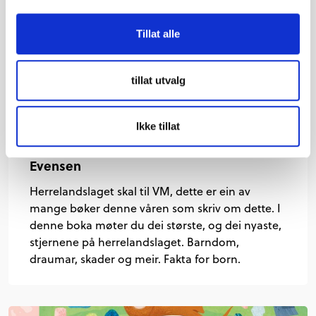
Tillat alle
tillat utvalg
Norges fotballhenter: møt
Ikke tillat
herrelandslagets største stjerner - Jo
Evensen
Herrelandslaget skal til VM, dette er ein av
mange bøker denne våren som skriv om dette. I
denne boka møter du dei største, og dei nyaste,
stjernene på herrelandslaget. Barndom,
draumar, skader og meir. Fakta for born.