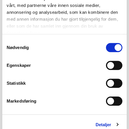
vårt, med partnerne våre innen sosiale medier,
annonsering og analysearbeid, som kan kombinere den
Elly og Gustav: Minneskogen - Ludovic
med annen informasjon du har gjort tilgjengelig for dem,
eller som de har samlet inn gjennom din bruk av
Villain
tjenestene deres.
Teikneserie proppfull av fantasifulle og fargerike
Samtykkevalg
illustrasjonar. Elly og katten hennar Gustav
Nødvendig
oppdagar ein innbruddstjuv som stel eit kart.
Dei følgjer spora og finn tjuven. Det er starten
på ei reise gjennom skogen, minner og naturen.
Egenskaper
Magisk forteljing for born.
Statistikk
Markedsføring
Detaljer