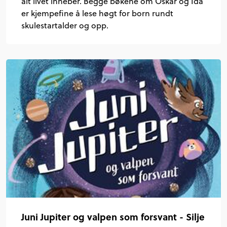
alt livet inneber. Begge bøkene om Oskar og Ida
er kjempefine å lese høgt for born rundt
skulestartalder og opp.
Juni Jupiter og valpen som forsvant - Silje