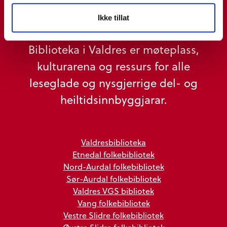
Ikke tillat
7 bibliotek i Valdres
Biblioteka i Valdres er møteplass,
kulturarena og ressurs for alle
leseglade og nysgjerrige del- og
heiltidsinnbyggjarar.
Valdresbiblioteka
Etnedal folkebibliotek
Nord-Aurdal folkebibliotek
Sør-Aurdal folkebibliotek
Valdres VGS bibliotek
Vang folkebibliotek
Vestre Slidre folkebibliotek