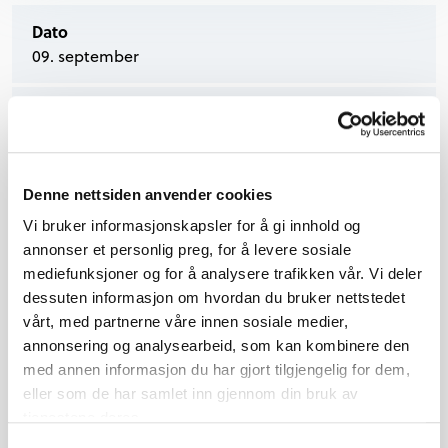
Dato
09. september
Tidspunkt
17.30-19.00
Sted
Denne nettsiden anvender cookies
Vang folkebibliotek
Vi bruker informasjonskapsler for å gi innhold og
annonser et personlig preg, for å levere sosiale
mediefunksjoner og for å analysere trafikken vår. Vi deler
Sommarles er over for i år og vi har hatt
dessuten informasjon om hvordan du bruker nettstedet
mange ivrige lesarar i Vang.
vårt, med partnerne våre innen sosiale medier,
annonsering og analysearbeid, som kan kombinere den
Til avslutning blir det ein ettermiddag
med annen informasjon du har gjort tilgjengelig for dem,
med gåter, rebuser, kvisser og ymse
eller som de har samlet inn gjennom din bruk av
anna som ungane kan bryne seg på.
tjenestene deres.