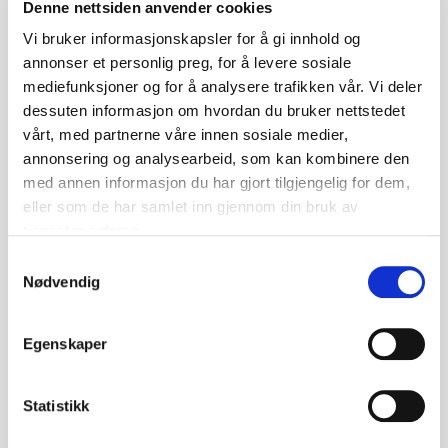
Denne nettsiden anvender cookies
Fleire boktips
Vi bruker informasjonskapsler for å gi innhold og
annonser et personlig preg, for å levere sosiale
mediefunksjoner og for å analysere trafikken vår. Vi deler
dessuten informasjon om hvordan du bruker nettstedet
vårt, med partnerne våre innen sosiale medier,
annonsering og analysearbeid, som kan kombinere den
med annen informasjon du har gjort tilgjengelig for dem,
eller som de har samlet inn gjennom din bruk av
tjenestene deres.
Samtykkevalg
Nødvendig
Egenskaper
Nils non grata
Statistikk
Boka «Nils non grata» (2025) av Iben Akerlie er