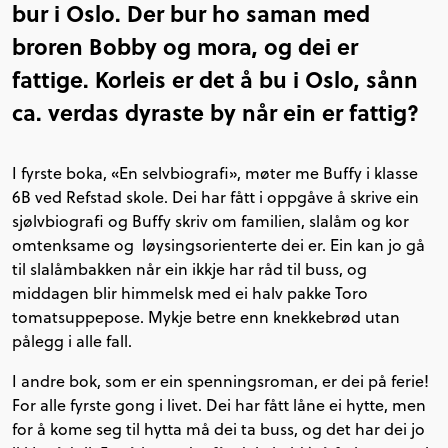
bur i Oslo. Der bur ho saman med
broren Bobby og mora, og dei er
fattige. Korleis er det å bu i Oslo, sånn
ca. verdas dyraste by når ein er fattig?
I fyrste boka, «En selvbiografi», møter me Buffy i klasse
6B ved Refstad skole. Dei har fått i oppgåve å skrive ein
sjølvbiografi og Buffy skriv om familien, slalåm og kor
omtenksame og løysingsorienterte dei er. Ein kan jo gå
til slalåmbakken når ein ikkje har råd til buss, og
middagen blir himmelsk med ei halv pakke Toro
tomatsuppepose. Mykje betre enn knekkebrød utan
pålegg i alle fall.
I andre bok, som er ein spenningsroman, er dei på ferie!
For alle fyrste gong i livet. Dei har fått låne ei hytte, men
for å kome seg til hytta må dei ta buss, og det har dei jo