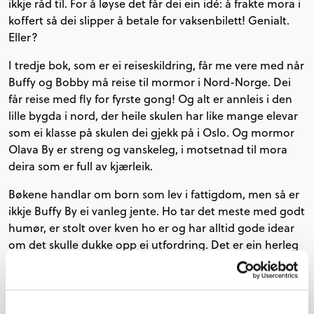
ikkje råd til. For å løyse det får dei ein idé: å frakte mora i
koffert så dei slipper å betale for vaksenbilett! Genialt.
Eller?
I tredje bok, som er ei reiseskildring, får me vere med når
Buffy og Bobby må reise til mormor i Nord-Norge. Dei
får reise med fly for fyrste gong! Og alt er annleis i den
lille bygda i nord, der heile skulen har like mange elevar
som ei klasse på skulen dei gjekk på i Oslo. Og mormor
Olava By er streng og vanskeleg, i motsetnad til mora
deira som er full av kjærleik.
Bøkene handlar om born som lev i fattigdom, men så er
ikkje Buffy By ei vanleg jente. Ho tar det meste med godt
humør, er stolt over kven ho er og har alltid gode idear
om det skulle dukke opp ei utfordring. Det er ein herleg
serie med mykje humor, for Buffy er både uredd og
klumsete, omtenksam og morosam.