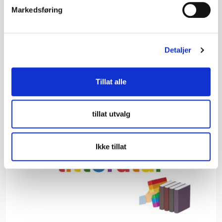
ein sår, men herleg absurd og morosam
Markedsføring
barneroman om kva som skjer når ein prøver
altfor hardt å passe inn.
Detaljer
Tillat alle
tillat utvalg
Ikke tillat