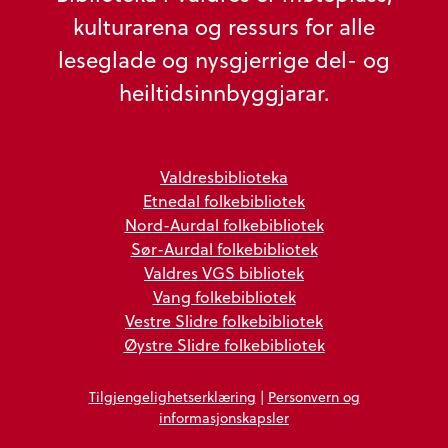
kulturarena og ressurs for alle
leseglade og nysgjerrige del- og
heiltidsinnbyggjarar.
Valdresbiblioteka
Etnedal folkebibliotek
Nord-Aurdal folkebibliotek
Sør-Aurdal folkebibliotek
Valdres VGS bibliotek
Vang folkebibliotek
Vestre Slidre folkebibliotek
Øystre Slidre folkebibliotek
Tilgjengelighetserklæring
|
Personvern og
informasjonskapsler