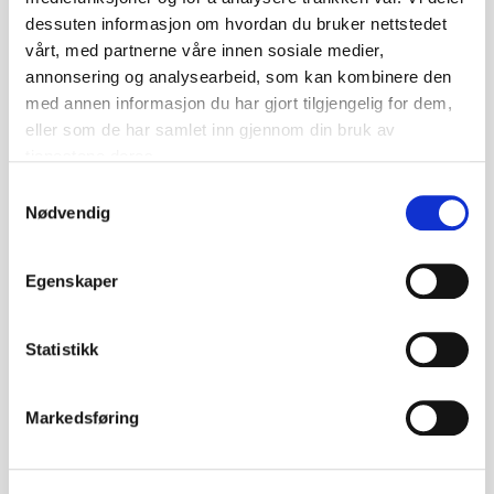
dessuten informasjon om hvordan du bruker nettstedet
vårt, med partnerne våre innen sosiale medier,
annonsering og analysearbeid, som kan kombinere den
med annen informasjon du har gjort tilgjengelig for dem,
eller som de har samlet inn gjennom din bruk av
tjenestene deres.
60 kvinner du skulle ha møtt
Samtykkevalg
Har du, som meg, tenkt at du skulle visst mer om
Nødvendig
norsk kvinnehistorie, men du nedprioriterer det
stadig i alt annet du skulle ha gjort? Da vil jeg
Egenskaper
anbefale å le…
Statistikk
Markedsføring