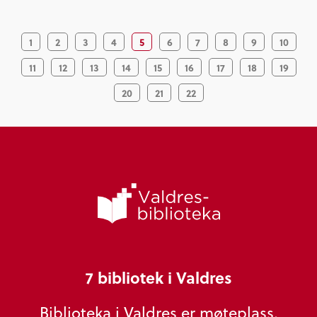
1
2
3
4
5
6
7
8
9
10
11
12
13
14
15
16
17
18
19
20
21
22
7 bibliotek i Valdres
Biblioteka i Valdres er møteplass,