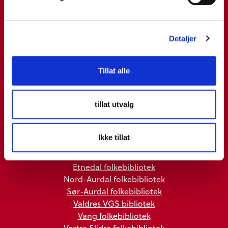
7 bibliotek i Valdres
Detaljer
Biblioteka i Valdres er møteplass,
Tillat alle
kulturarena og ressurs for alle
leseglade og nysgjerrige del- og
tillat utvalg
heiltidsinnbyggjarar.
Ikke tillat
Valdresbiblioteka
Etnedal folkebibliotek
Nord-Aurdal folkebibliotek
Sør-Aurdal folkebibliotek
Valdres VGS bibliotek
Vang folkebibliotek
Vestre Slidre folkebibliotek