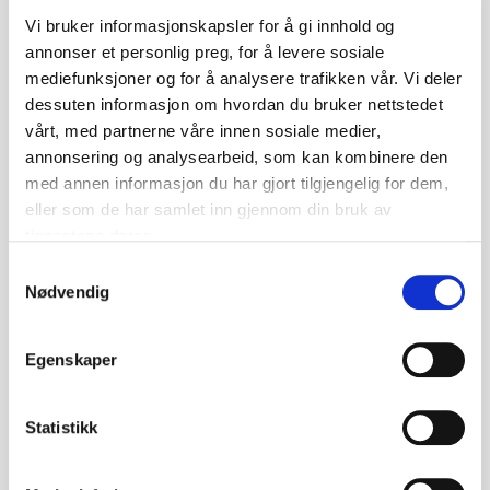
Fleire boktips
Vi bruker informasjonskapsler for å gi innhold og
annonser et personlig preg, for å levere sosiale
mediefunksjoner og for å analysere trafikken vår. Vi deler
dessuten informasjon om hvordan du bruker nettstedet
vårt, med partnerne våre innen sosiale medier,
annonsering og analysearbeid, som kan kombinere den
med annen informasjon du har gjort tilgjengelig for dem,
eller som de har samlet inn gjennom din bruk av
tjenestene deres.
Samtykkevalg
Nødvendig
Egenskaper
Nils non grata
Statistikk
Boka «Nils non grata» (2025) av Iben Akerlie er
ein sår, men herleg absurd og morosam