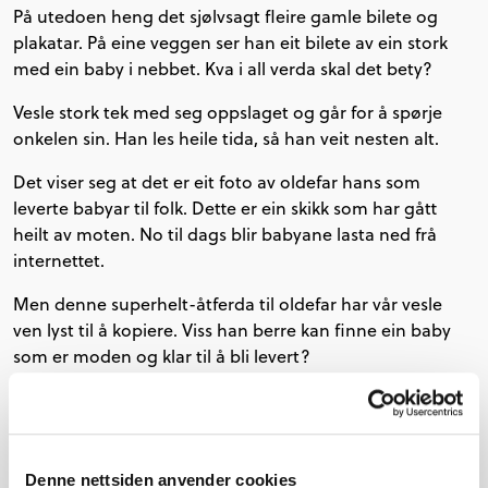
På utedoen heng det sjølvsagt fleire gamle bilete og
plakatar. På eine veggen ser han eit bilete av ein stork
med ein baby i nebbet. Kva i all verda skal det bety?
Vesle stork tek med seg oppslaget og går for å spørje
onkelen sin. Han les heile tida, så han veit nesten alt.
Det viser seg at det er eit foto av oldefar hans som
leverte babyar til folk. Dette er ein skikk som har gått
heilt av moten. No til dags blir babyane lasta ned frå
internettet.
Men denne superhelt-åtferda til oldefar har vår vesle
ven lyst til å kopiere. Viss han berre kan finne ein baby
som er moden og klar til å bli levert?
Fin bok til høgtlesing for barn ca 3-8 år.
Denne nettsiden anvender cookies