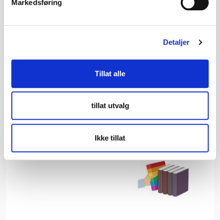
Markedsføring
barneroman om kva som skjer når ein prøver
altfor hardt å passe inn.
Detaljer
Tillat alle
tillat utvalg
Ikke tillat