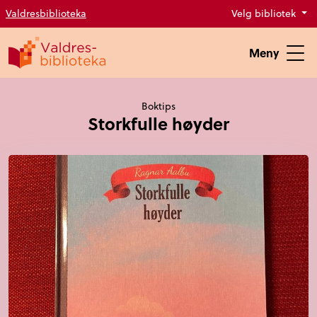
Valdresbiblioteka
Velg bibliotek
Meny
Boktips
Storkfulle høyder