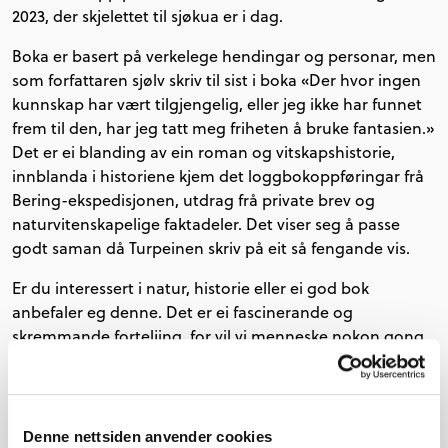
2023, der skjelettet til sjøkua er i dag.
Boka er basert på verkelege hendingar og personar, men
som forfattaren sjølv skriv til sist i boka «Der hvor ingen
kunnskap har vært tilgjengelig, eller jeg ikke har funnet
frem til den, har jeg tatt meg friheten å bruke fantasien.»
Det er ei blanding av ein roman og vitskapshistorie,
innblanda i historiene kjem det loggbokoppføringar frå
Bering-ekspedisjonen, utdrag frå private brev og
naturvitenskapelige faktadeler. Det viser seg å passe
godt saman då Turpeinen skriv på eit så fengande vis.
Er du interessert i natur, historie eller ei god bok
anbefaler eg denne. Det er ei fascinerande og
skremmande forteljing, for vil vi menneske nokon gong
lære av historia?
Denne nettsiden anvender cookies
Fleire boktips