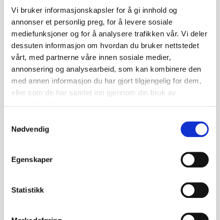
Vi bruker informasjonskapsler for å gi innhold og
annonser et personlig preg, for å levere sosiale
mediefunksjoner og for å analysere trafikken vår. Vi deler
dessuten informasjon om hvordan du bruker nettstedet
vårt, med partnerne våre innen sosiale medier,
annonsering og analysearbeid, som kan kombinere den
med annen informasjon du har gjort tilgjengelig for dem,
eller som de har samlet inn gjennom din bruk av
tjenestene deres.
Samtykkevalg
Nødvendig
Egenskaper
Hvis jeg var Agnes
Statistikk
«Hvis jeg var Agnes» av Nikoline Riis Lindahl er
en roman utgitt av Cappelen Damm i 2026. Boka