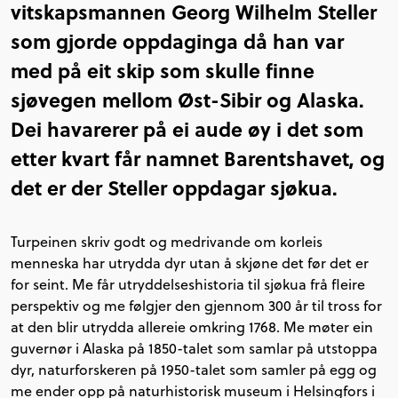
vitskapsmannen Georg Wilhelm Steller
som gjorde oppdaginga då han var
med på eit skip som skulle finne
sjøvegen mellom Øst-Sibir og Alaska.
Dei havarerer på ei aude øy i det som
etter kvart får namnet Barentshavet, og
det er der Steller oppdagar sjøkua.
Turpeinen skriv godt og medrivande om korleis
menneska har utrydda dyr utan å skjøne det før det er
for seint. Me får utryddelseshistoria til sjøkua frå fleire
perspektiv og me følgjer den gjennom 300 år til tross for
at den blir utrydda allereie omkring 1768. Me møter ein
guvernør i Alaska på 1850-talet som samlar på utstoppa
dyr, naturforskeren på 1950-talet som samler på egg og
me ender opp på naturhistorisk museum i Helsingfors i