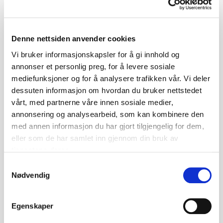
under oversettelse til over 25 språk. Boken er sterk og
rystende, samtidig som den er håpefull. Jeg anbefaler
virkelig denne boken, og gleder meg til å lese mer av
Denne nettsiden anvender cookies
denne forfatteren.
Vi bruker informasjonskapsler for å gi innhold og
annonser et personlig preg, for å levere sosiale
mediefunksjoner og for å analysere trafikken vår. Vi deler
Fleire boktips
dessuten informasjon om hvordan du bruker nettstedet
vårt, med partnerne våre innen sosiale medier,
annonsering og analysearbeid, som kan kombinere den
med annen informasjon du har gjort tilgjengelig for dem,
eller som de har samlet inn gjennom din bruk av
tjenestene deres.
Samtykkevalg
Nødvendig
Egenskaper