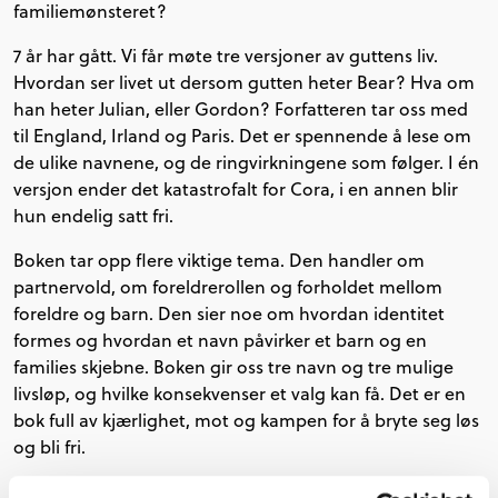
familiemønsteret?
7 år har gått. Vi får møte tre versjoner av guttens liv.
Hvordan ser livet ut dersom gutten heter Bear? Hva om
han heter Julian, eller Gordon? Forfatteren tar oss med
til England, Irland og Paris. Det er spennende å lese om
de ulike navnene, og de ringvirkningene som følger. I én
versjon ender det katastrofalt for Cora, i en annen blir
hun endelig satt fri.
Boken tar opp flere viktige tema. Den handler om
partnervold, om foreldrerollen og forholdet mellom
foreldre og barn. Den sier noe om hvordan identitet
formes og hvordan et navn påvirker et barn og en
families skjebne. Boken gir oss tre navn og tre mulige
livsløp, og hvilke konsekvenser et valg kan få. Det er en
bok full av kjærlighet, mot og kampen for å bryte seg løs
og bli fri.
«Navnene» er Florence Knapp sin debutroman, og er