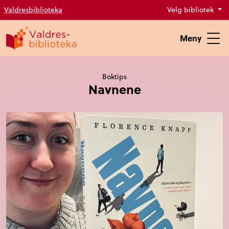
Valdresbiblioteka
Velg bibliotek
Meny
Boktips
Navnene