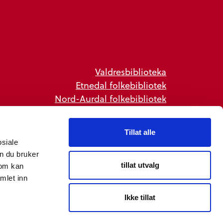
Valdresbiblioteka
Etnedal folkebibliotek
Nord-Aurdal folkebibliotek
Sør-Aurdal folkebibliotek
Valdres VGS bibliotek
Tillat alle
Vang folkebibliotek
osiale
Vestre Slidre folkebibliotek
n du bruker
Øystre Slidre folkebibliotek
tillat utvalg
som kan
mlet inn
Ikke tillat