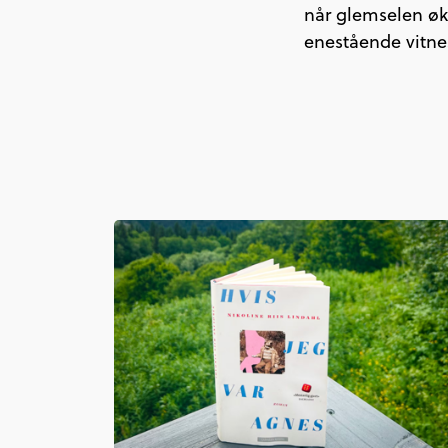
når glemselen øk
enestående vitnes