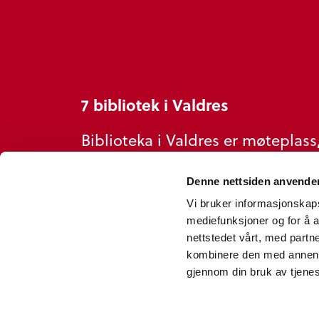
7 bibliotek i Valdres
Biblioteka i Valdres er møteplass
kulturarena og ressurs for alle
Denne nettsiden anvende
leseglade og nysgjerrige del- og
Vi bruker informasjonskapsl
heiltidsinnbyggjarar.
mediefunksjoner og for å a
nettstedet vårt, med part
kombinere den med annen in
gjennom din bruk av tjene