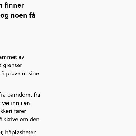
n finner
 og noen få
 rammet av
 grenser
 å prøve ut sine
 fra barndom, fra
 vei inn i en
kkert fører
å skrive om den.
er, håpløsheten