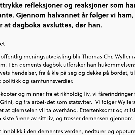
ttrykke refleksjoner og reaksjoner som ha
nte. Gjennom halvannet år følger vi ham,
 at dagboka avsluttes, dør han.
et
v i offentlig meningsutveksling blir Thomas Chr. Wyller
om. I En dements dagbok utforsker han hukommelsens
ets hendelser, fra å kle på seg og dekke på bordet, til
t politikk og samfunnsverdier.
kdoter og minner fra et rikholdig liv, vi fårerindringer
rini, og fra arbei-det som statsviter. Vi følger Wyllers
t at glemselen vil ta overhånd. Ettertenksomt og stilsi
siste årene av sitt liv, og trosser demensen gjennom 
kt innblikk i den dementes verden, nedturer og opptur