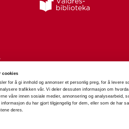
,
r cookies
er for å gi innhold og annonser et personlig preg, for å levere s
nalysere trafikken vår. Vi deler dessuten informasjon om hvorda
nerne våre innen sosiale medier, annonsering og analysearbeid, 
formasjon du har gjort tilgjengelig for dem, eller som de har sa
stene deres.
Tilgjengelighetserklæring
|
Personvern og informasjonskapsler