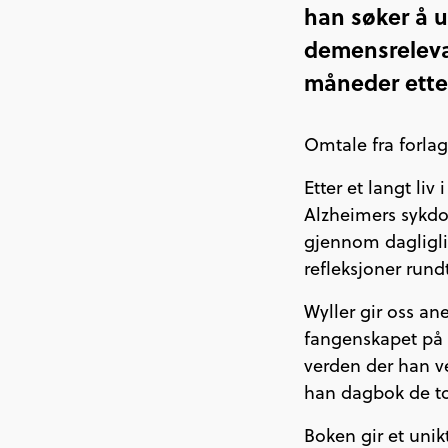
han søker å u
demensreleva
måneder etter
Omtale fra forlag
Etter et langt li
Alzheimers sykd
gjennom dagligliv
refleksjoner rund
Wyller gir oss ane
fangenskapet på G
verden der han ve
han dagbok de to 
Boken gir et uni