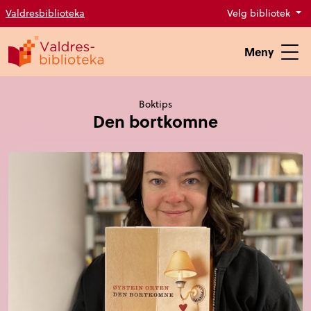
Valdresbiblioteka
Velg bibliotek
Meny
Boktips
Den bortkomne