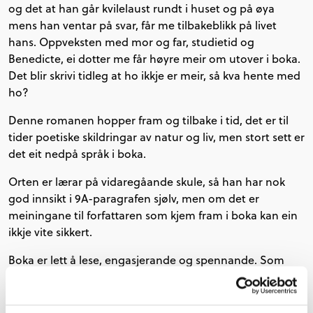
og det at han går kvilelaust rundt i huset og på øya
mens han ventar på svar, får me tilbakeblikk på livet
hans. Oppveksten med mor og far, studietid og
Benedicte, ei dotter me får høyre meir om utover i boka.
Det blir skrivi tidleg at ho ikkje er meir, så kva hente med
ho?
Denne romanen hopper fram og tilbake i tid, det er til
tider poetiske skildringar av natur og liv, men stort sett er
det eit nedpå språk i boka.
Orten er lærar på vidaregåande skule, så han har nok
god innsikt i 9A-paragrafen sjølv, men om det er
meiningane til forfattaren som kjem fram i boka kan ein
ikkje vite sikkert.
Boka er lett å lese, engasjerande og spennande. Som
lesar vil eg finne ut av kven Benedicte er, kva som
skjedde med ho og korleis denne 9A-saka mot
hovudpersonen løyser seg.