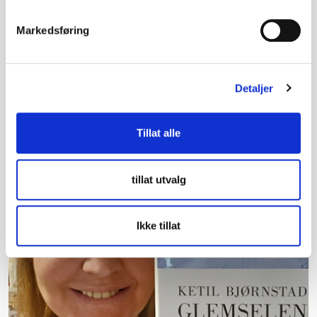
Hvis jeg var Agnes
«Hvis jeg var Agnes» av Nikoline Riis Lindahl er
Markedsføring
en roman utgitt av Cappelen Damm i 2026. Boka
er forfatterens romandebut, og har fått
terningkast 6 av Dagblad…
Detaljer
Tillat alle
tillat utvalg
Ikke tillat