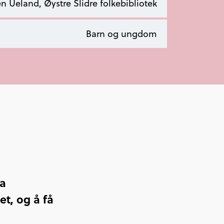
n Ueland, Øystre Slidre folkebibliotek
Barn og ungdom
ta
t, og å få