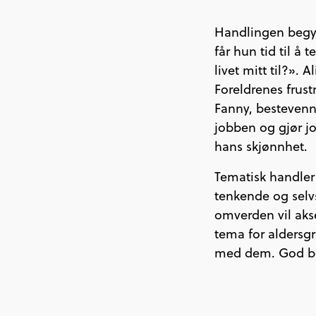
Handlingen begynn
får hun tid til å 
livet mitt til?».
Foreldrenes frus
Fanny, bestevennin
jobben og gjør j
hans skjønnhet.
Tematisk handler 
tenkende og selvs
omverden vil akse
tema for aldersgr
med dem. God bo