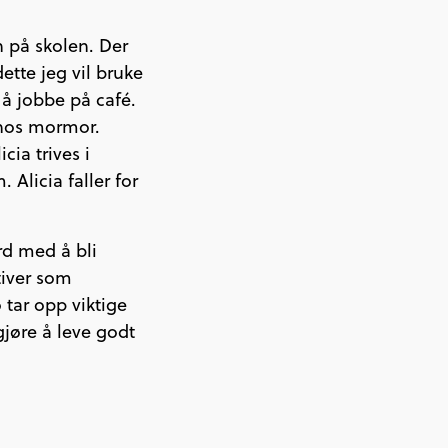
n på skolen. Der
ette jeg vil bruke
 å jobbe på café.
 hos mormor.
cia trives i
licia faller for
rd med å bli
tiver som
 tar opp viktige
gjøre å leve godt