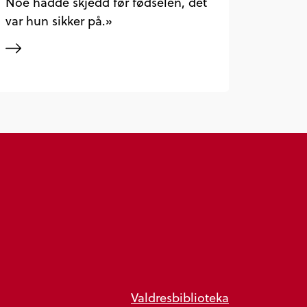
Noe hadde skjedd før fødselen, det
var hun sikker på.»
Valdresbiblioteka