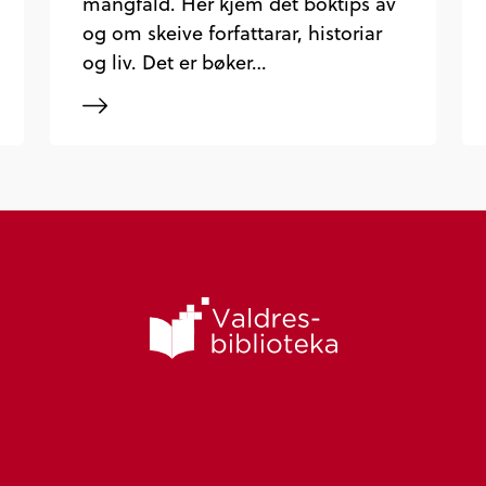
mangfald. Her kjem det boktips av
og om skeive forfattarar, historiar
og liv. Det er bøker…