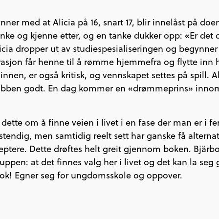
er med at Alicia på 16, snart 17, blir innelåst på doe
tenke og kjenne etter, og en tanke dukker opp: «Er det d
 Alicia dropper ut av studiespesialiseringen og begynner
trasjon får henne til å rømme hjemmefra og flytte inn
nen, er også kritisk, og vennskapet settes på spill. Ali
obben godt. En dag kommer en «drømmeprins» innom. A
dette om å finne veien i livet i en fase der man er i fe
tendig, men samtidig reelt sett har ganske få alterna
ptere. Dette drøftes helt greit gjennom boken. Bjärbo
uppen: at det finnes valg her i livet og det kan la seg 
k! Egner seg for ungdomsskole og oppover.