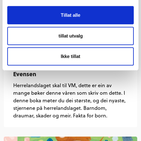
Tillat alle
tillat utvalg
Norges fotballhenter: møt
Ikke tillat
herrelandslagets største stjerner - Jo
Evensen
Herrelandslaget skal til VM, dette er ein av
mange bøker denne våren som skriv om dette. I
denne boka møter du dei største, og dei nyaste,
stjernene på herrelandslaget. Barndom,
draumar, skader og meir. Fakta for born.