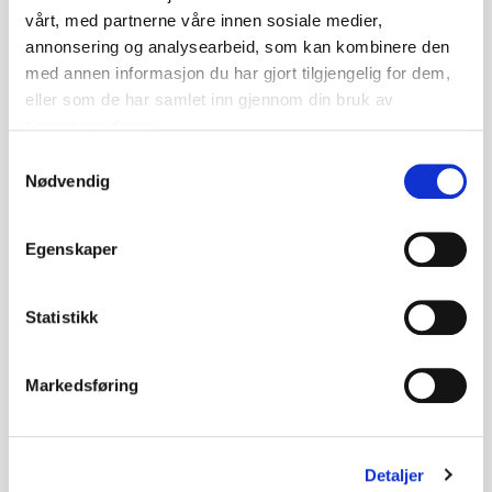
vårt, med partnerne våre innen sosiale medier,
annonsering og analysearbeid, som kan kombinere den
Elly og Gustav: Minneskogen - Ludovic
med annen informasjon du har gjort tilgjengelig for dem,
eller som de har samlet inn gjennom din bruk av
Villain
tjenestene deres.
Teikneserie proppfull av fantasifulle og fargerike
Samtykkevalg
illustrasjonar. Elly og katten hennar Gustav
Nødvendig
oppdagar ein innbruddstjuv som stel eit kart.
Dei følgjer spora og finn tjuven. Det er starten
på ei reise gjennom skogen, minner og naturen.
Egenskaper
Magisk forteljing for born.
Statistikk
Markedsføring
Detaljer