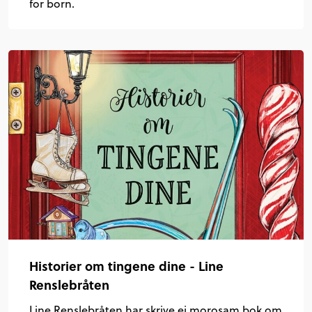
for born.
Historier om tingene dine - Line
Renslebråten
Line Renslebråten har skrive ei morosam bok om