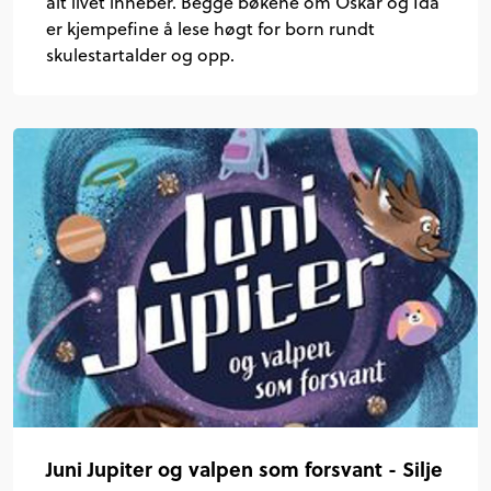
alt livet inneber. Begge bøkene om Oskar og Ida
er kjempefine å lese høgt for born rundt
skulestartalder og opp.
Juni Jupiter og valpen som forsvant - Silje