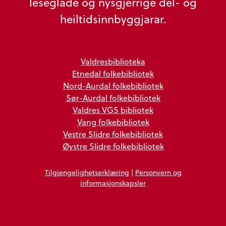
leseglade og nysgjerrige del- og
heiltidsinnbyggjarar.
Valdresbiblioteka
Etnedal folkebibliotek
Nord-Aurdal folkebibliotek
Sør-Aurdal folkebibliotek
Valdres VGS bibliotek
Vang folkebibliotek
Vestre Slidre folkebibliotek
Øystre Slidre folkebibliotek
Tilgjengelighetserklæring
|
Personvern og
informasjonskapsler